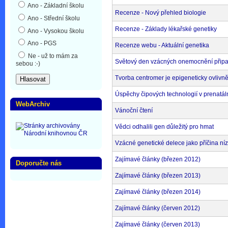
Ano - Základní školu
Recenze - Nový přehled biologie
Ano - Střední školu
Recenze - Základy lékařské genetiky
Ano - Vysokou školu
Ano - PGS
Recenze webu - Aktuální genetika
Ne - už to mám za
Světový den vzácných onemocnění připa
sebou :-)
Tvorba centromer je epigeneticky ovlivn
Úspěchy čipových technologií v prenatál
WebArchiv
Vánoční čtení
Vědci odhalili gen důležitý pro hmat
Vzácné genetické delece jako příčina ní
Zajímavé články (březen 2012)
Doporučte nás
Zajímavé články (březen 2013)
Zajímavé články (březen 2014)
Zajímavé články (červen 2012)
Zajímavé články (červen 2013)