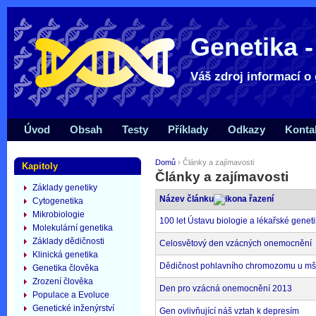
Genetika -
Váš zdroj informací o 
Úvod
Obsah
Testy
Příklady
Odkazy
Konta
Domů
› Články a zajímavosti
Kapitoly
Články a zajímavosti
Základy genetiky
Název článku
Cytogenetika
Mikrobiologie
100 let Ústavu biologie a lékařské genet
Molekulární genetika
Základy dědičnosti
Celosvětový den vzácných onemocnění
Klinická genetika
Dědičnost pohlavního chromozomu u mš
Genetika člověka
Zrození člověka
Den pro vzácná onemocnění 2013
Populace a Evoluce
Genetické inženýrství
Gen ovlivňující náš vztah k depresím