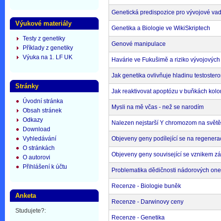
Genetická predispozice pro vývojové va
Výukové materiály
Genetika a Biologie ve WikiSkriptech
Testy z genetiky
Genové manipulace
Příklady z genetiky
Výuka na 1. LF UK
Havárie ve Fukušimě a riziko vývojových 
Jak genetika ovlivňuje hladinu testoste
Stránky
Jak reaktivovat apoptózu v buňkách kolo
Úvodní stránka
Mysli na mě včas - než se narodím
Obsah stránek
Odkazy
Nalezen nejstarší Y chromozom na světě
Download
Vyhledávání
Objeveny geny podílející se na regenera
O stránkách
Objeveny geny související se vznikem 
O autorovi
Přihlášení k účtu
Problematika dědičnosti nádorových on
Recenze - Biologie buněk
Anketa
Recenze - Darwinovy ceny
Studujete?:
Recenze - Genetika