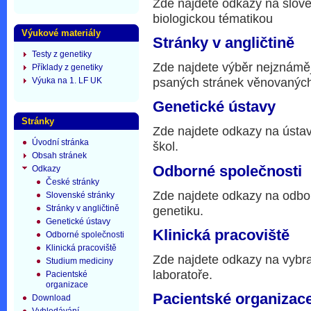
Zde najdete odkazy na slove
biologickou tématikou
Výukové materiály
Stránky v angličtině
Testy z genetiky
Zde najdete výběr nejznáměj
Příklady z genetiky
psaných stránek věnovaných
Výuka na 1. LF UK
Genetické ústavy
Stránky
Zde najdete odkazy na ústav
Úvodní stránka
škol.
Obsah stránek
Odborné společnosti
Odkazy
České stránky
Zde najdete odkazy na odbo
Slovenské stránky
Stránky v angličtině
genetiku.
Genetické ústavy
Klinická pracoviště
Odborné společnosti
Klinická pracoviště
Zde najdete odkazy na vybra
Studium mediciny
laboratoře.
Pacientské
organizace
Pacientské organizac
Download