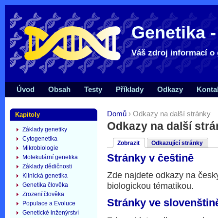
Genetika -
Váš zdroj informací o 
Úvod
Obsah
Testy
Příklady
Odkazy
Konta
Domů
› Odkazy na další stránky
Kapitoly
Odkazy na další str
Základy genetiky
Cytogenetika
Zobrazit
Odkazující stránky
Mikrobiologie
Stránky v češtině
Molekulární genetika
Základy dědičnosti
Zde najdete odkazy na česky
Klinická genetika
biologickou tématikou.
Genetika člověka
Zrození člověka
Stránky ve slovenštin
Populace a Evoluce
Genetické inženýrství