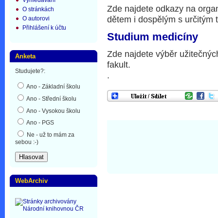
Vyhledávání
Zde najdete odkazy na orga
O stránkách
dětem i dospělým s určitým 
O autorovi
Přihlášení k účtu
Studium medicíny
Zde najdete výběr užitečnýc
Anketa
fakult.
Studujete?:
.
Ano - Základní školu
Ano - Střední školu
Ano - Vysokou školu
Ano - PGS
Ne - už to mám za
sebou :-)
WebArchiv