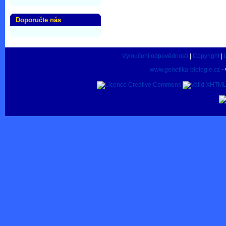
Doporučte nás
Vyloučení odpovědnosti
|
Copyright
|
www.genetika-biologie.cz
- 