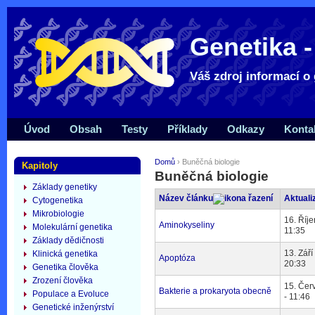
Genetika -
Váš zdroj informací o 
Úvod
Obsah
Testy
Příklady
Odkazy
Konta
Domů
› Buněčná biologie
Kapitoly
Buněčná biologie
Základy genetiky
Název článku
Aktuali
Cytogenetika
Mikrobiologie
16. Říje
Aminokyseliny
Molekulární genetika
11:35
Základy dědičnosti
13. Září
Klinická genetika
Apoptóza
20:33
Genetika člověka
Zrození člověka
15. Čer
Bakterie a prokaryota obecně
Populace a Evoluce
- 11:46
Genetické inženýrství