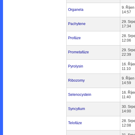
9. Říjen
Organela
14:57
29. Srp
Pachytene
17:34
28. Srp
Profáze
12:06
29. Srp
Prometafáze
22:39
16. Říje
Pyrolysin
11:10
9. Říjen
Ribozomy
14:59
16. Říje
Selenocystein
11:40
30. Srp
Syncytium
14:00
28. Srp
Telofáze
12:08