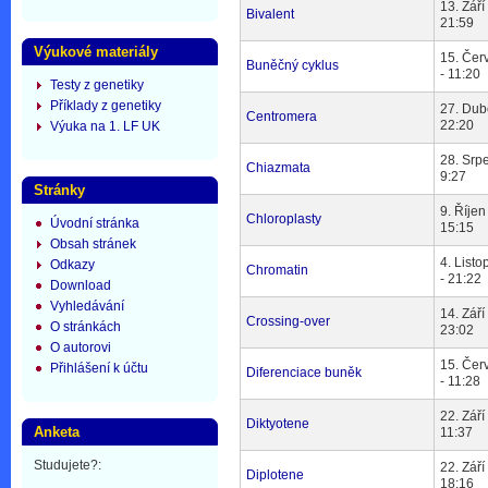
13. Září
Bivalent
21:59
Výukové materiály
15. Čer
Buněčný cyklus
- 11:20
Testy z genetiky
Příklady z genetiky
27. Dub
Centromera
22:20
Výuka na 1. LF UK
28. Srp
Chiazmata
9:27
Stránky
9. Říjen
Chloroplasty
Úvodní stránka
15:15
Obsah stránek
4. List
Odkazy
Chromatin
- 21:22
Download
Vyhledávání
14. Září
Crossing-over
O stránkách
23:02
O autorovi
15. Čer
Přihlášení k účtu
Diferenciace buněk
- 11:28
22. Září
Diktyotene
Anketa
11:37
Studujete?:
22. Září
Diplotene
18:16