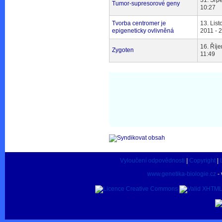
31. Srp
Tumor-supresorové geny
10:27
Tvorba centromer je
13. Lis
epigeneticky ovlivněná
2011 - 
16. Říje
Zygoten
11:49
Vyloučení odpovědnosti
|
Copyright
|
www.genetika-biologie.cz
- 