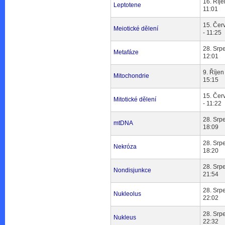
16. Říje
Leptotene
11:01
15. Čer
Meiotické dělení
- 11:25
28. Srp
Metafáze
12:01
9. Říjen
Mitochondrie
15:15
15. Čer
Mitotické dělení
- 11:22
28. Srp
mtDNA
18:09
28. Srp
Nekróza
18:20
28. Srp
Nondisjunkce
21:54
28. Srp
Nukleolus
22:02
28. Srp
Nukleus
22:32