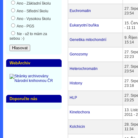
Ano - Základní školu
27. Srp
Euchromatin
Ano - Střední školu
23:54
Ano - Vysokou školu
15. Čer
Eukaryotní buňka
Ano - PGS
- 11:11
Ne - už to mám za
9. Říjen
sebou :-)
Genetika mitochondrií
15:14
27. Srp
Gonozomy
22:23
WebArchiv
27. Srp
Heterochromatin
23:54
27. Srp
Histony
23:18
27. Srp
HLP
Doporučte nás
23:25
13. Lis
Kinetochora
2011 - 
28. Srp
Kolchicin
11:34