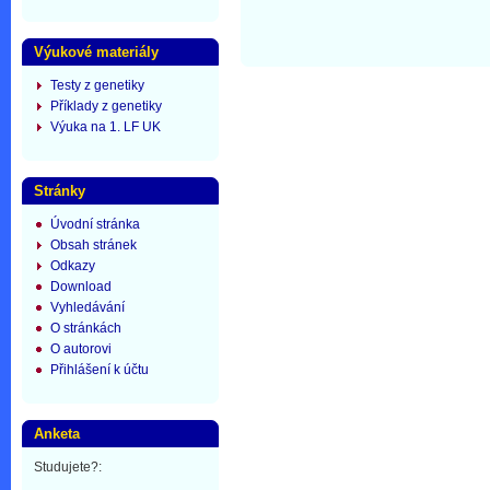
Výukové materiály
Testy z genetiky
Příklady z genetiky
Výuka na 1. LF UK
Stránky
Úvodní stránka
Obsah stránek
Odkazy
Download
Vyhledávání
O stránkách
O autorovi
Přihlášení k účtu
Anketa
Studujete?: