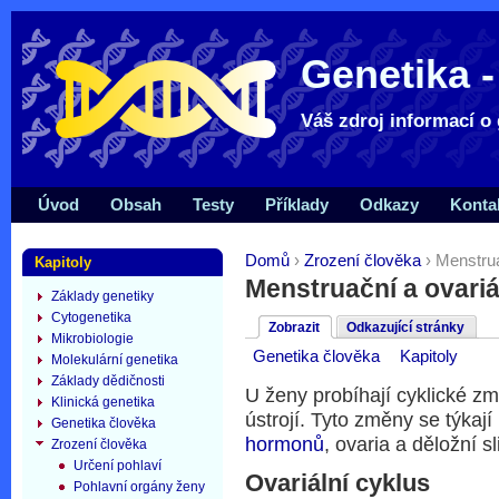
Genetika -
Váš zdroj informací o 
Úvod
Obsah
Testy
Příklady
Odkazy
Konta
Domů
›
Zrození člověka
› Menstrua
Kapitoly
Menstruační a ovariá
Základy genetiky
Cytogenetika
Zobrazit
Odkazující stránky
Mikrobiologie
Genetika člověka
Kapitoly
Molekulární genetika
Základy dědičnosti
U ženy probíhají cyklické z
Klinická genetika
ústrojí. Tyto změny se týkaj
Genetika člověka
hormonů
, ovaria a děložní s
Zrození člověka
Určení pohlaví
Ovariální cyklus
Pohlavní orgány ženy