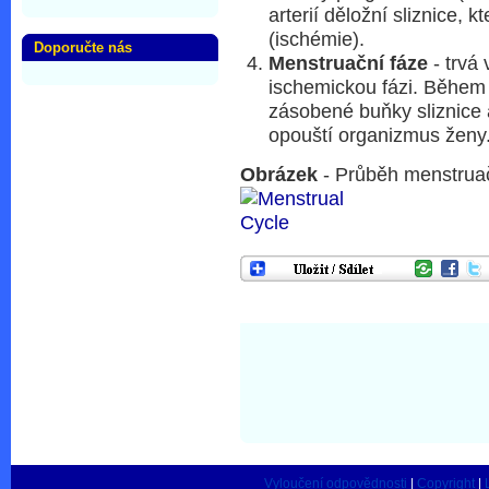
arterií děložní sliznice, 
(ischémie).
Doporučte nás
Menstruační fáze
- trvá
ischemickou fázi. Během 
zásobené buňky sliznice 
opouští organizmus ženy
Obrázek
- Průběh menstruač
Vyloučení odpovědnosti
|
Copyright
|