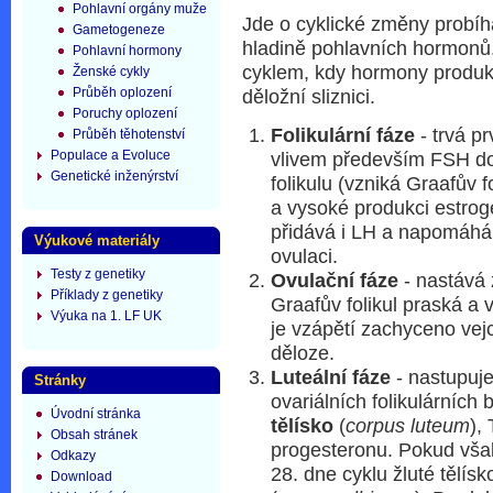
Pohlavní orgány muže
Jde o cyklické změny probíhaj
Gametogeneze
hladině pohlavních hormonů
Pohlavní hormony
cyklem, kdy hormony produko
Ženské cykly
Průběh oplození
děložní sliznici.
Poruchy oplození
Folikulární fáze
- trvá p
Průběh těhotenství
Populace a Evoluce
vlivem především FSH do
Genetické inženýrství
folikulu (vzniká Graafův fo
a vysoké produkci estrog
přidává i LH a napomáhá 
Výukové materiály
ovulaci.
Testy z genetiky
Ovulační fáze
- nastává 
Příklady z genetiky
Graafův folikul praská a 
Výuka na 1. LF UK
je vzápětí zachyceno ve
děloze.
Luteální fáze
- nastupuje
Stránky
ovariálních folikulárních 
Úvodní stránka
tělísko
(
corpus luteum
),
Obsah stránek
progesteronu. Pokud však
Odkazy
28. dne cyklu žluté tělís
Download