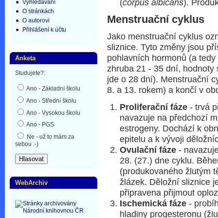
(
corpus albicans
). Produ
Vyhledávání
O stránkách
Menstruační cyklus
O autorovi
Přihlášení k účtu
Jako menstruační cyklus oz
sliznice. Tyto změny jsou př
pohlavních hormonů (a tedy i
Anketa
zhruba 21 - 35 dní, hodnoty 
Studujete?:
jde o 28 dní). Menstruační c
Ano - Základní školu
8. a 13. rokem) a končí v o
Ano - Střední školu
Proliferační fáze
- trvá p
Ano - Vysokou školu
navazuje na předchozí me
Ano - PGS
estrogeny. Dochází k obno
Ne - už to mám za
epitelu a k vývoji děložní
sebou :-)
Ovulační fáze
- navazuje 
28. (27.) dne cyklu. Běh
(produkovaného žlutým tě
žlázek. Děložní sliznice 
WebArchiv
připravena přijmout oploz
Ischemická fáze
- probí
hladiny progesteronu (žlu