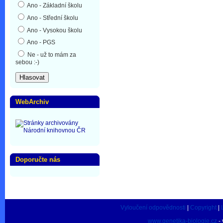
Ano - Základní školu
Ano - Střední školu
Ano - Vysokou školu
Ano - PGS
Ne - už to mám za
sebou :-)
WebArchiv
Doporučte nás
Vyloučení odpovědnosti
|
Copyright
|
www.genetika-biologie.cz
- 