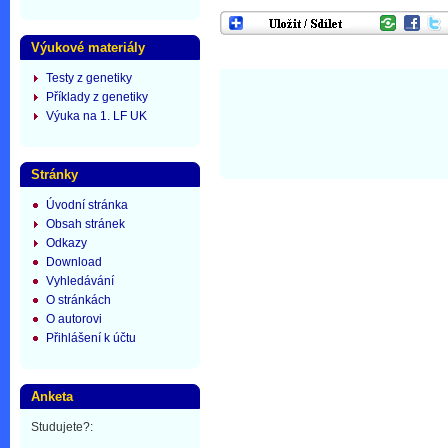
Výukové materiály
Testy z genetiky
Příklady z genetiky
Výuka na 1. LF UK
Stránky
Úvodní stránka
Obsah stránek
Odkazy
Download
Vyhledávání
O stránkách
O autorovi
Přihlášení k účtu
Anketa
Studujete?: