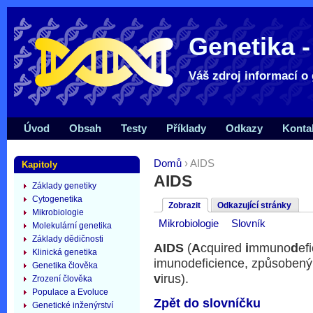
Genetika -
Váš zdroj informací o 
Úvod
Obsah
Testy
Příklady
Odkazy
Konta
Domů
› AIDS
Kapitoly
AIDS
Základy genetiky
Cytogenetika
Zobrazit
Odkazující stránky
Mikrobiologie
Mikrobiologie
Slovník
Molekulární genetika
Základy dědičnosti
AIDS
(
A
cquired
i
mmuno
d
ef
Klinická genetika
imunodeficience, způsoben
Genetika člověka
v
irus).
Zrození člověka
Populace a Evoluce
Zpět do slovníčku
Genetické inženýrství