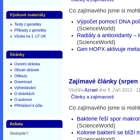
Co zajímavého jsme si mohli 
Výukové materiály
Výpočet pomocí DNA počí
Testy z genetiky
(ScienceWorld)
Příklady z genetiky
Radiály a antioxidanty – l
Výuka na 1. LF UK
(ScienceWorld)
Gen HOPX aktivuje meta
Stránky
Úvodní stránka
Obsah stránek
Odkazy
Zajímavé články (srpen
Download
Vyhledávání
Vložil/a
Azrael
dne 9. Září 2013 - 1
O stránkách
Články a zajímavosti
O autorovi
Přihlášení k účtu
Co zajímavého jsme si mohli
Bakterie řeší spor makr
Anketa
(ScienceWorld)
Kolonie bakterií se blí
Studujete?:
(ScienceWorld)