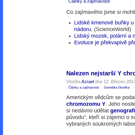
Články a zajímavosti
Co zajímavého jsme si mohli
Lidské kmenové buňky u t
nádoru
, (ScienceWorld)
Lidský mozek, polární a 
Evoluce je překvapivě př
Nalezen nejstarší Y ch
Vložil/a
Azrael
dne 12. Březen 2013
Články a zajímavosti
Genetika člověka
Americkým vědcům se podař
chromozomu Y
. Jeho nosit
si nedávno udělat
genografi
původu", kteří si zájemci o 
vybraných soukromých labora