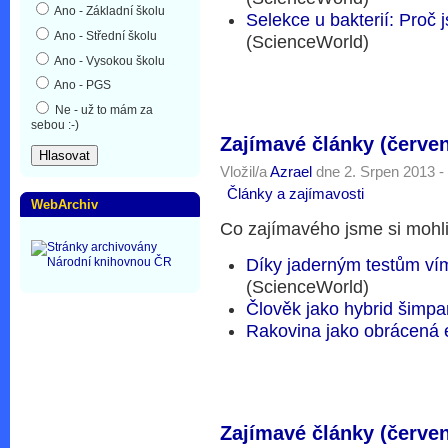
Ano - Základní školu
Selekce u bakterií: Proč
Ano - Střední školu
(ScienceWorld)
Ano - Vysokou školu
Ano - PGS
Ne - už to mám za
sebou :-)
Zajímavé články (červe
Vložil/a
Azrael
dne 2. Srpen 2013 -
Články a zajímavosti
WebArchiv
Co zajímavého jsme si mohli
Díky jaderným testům vím
(ScienceWorld)
Člověk jako hybrid šimpa
Rakovina jako obrácená 
Zajímavé články (červe