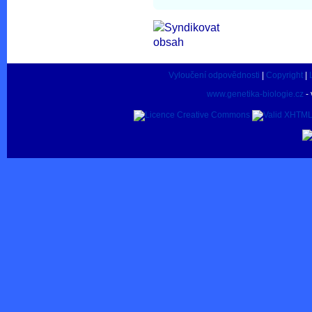
Vyloučení odpovědnosti
|
Copyright
|
www.genetika-biologie.cz
- 