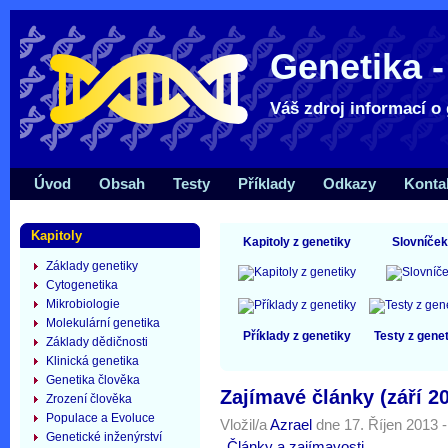
Genetika -
Váš zdroj informací o 
Úvod
Obsah
Testy
Příklady
Odkazy
Konta
Kapitoly
Kapitoly z genetiky
Slovníček
Základy genetiky
Cytogenetika
Mikrobiologie
Molekulární genetika
Příklady z genetiky
Testy z gene
Základy dědičnosti
Klinická genetika
Genetika člověka
Zajímavé články (září 2
Zrození člověka
Populace a Evoluce
Vložil/a
Azrael
dne 17. Říjen 2013 -
Genetické inženýrství
Články a zajímavosti